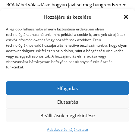
RCA kábel választása: hogyan javítsd meg hangrendszered
minőségét
Hozzájárulás kezelése
Orvosi dokumentáció automatizálása AI-val
A legjobb felhasználói élmény biztosítása érdekében olyan
Magyarországon: milyen jogi szabályozásra kell figyelni?
technológiákat használunk, mint például a cookie-k, amelyek tárolják az
eszközinformációkat és/vagy hozzáférnek azokhoz. Ezen
technológiákhoz való hozzájárulás lehetővé teszi számunkra, hogy olyan
Akciós külföldi nyaralás 2026-ban előfoglalással: mit
adatokat dolgozzunk fel ezen az oldalon, mint a böngészési viselkedés
ellenőrizz az ár mellett?
vagy az egyedi azonosítók. A hozzájárulás elmaradása vagy
visszavonása hátrányosan befolyásolhat bizonyos funkciókat és
A Kassai Irodaház modern munkakörnyezetet biztosít
funkciókat.
KERESÉS:
Elfogadás
Elutasítás
Beállítások megtekintése
©2026 Női Vágyak
| Design:
Newspaperly WordPress
Theme
Adatkezelési tájékoztató