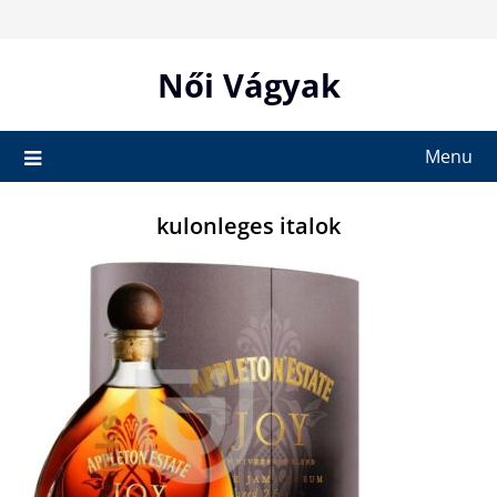
Skip
to
content
Női Vágyak
Menu
kulonleges italok