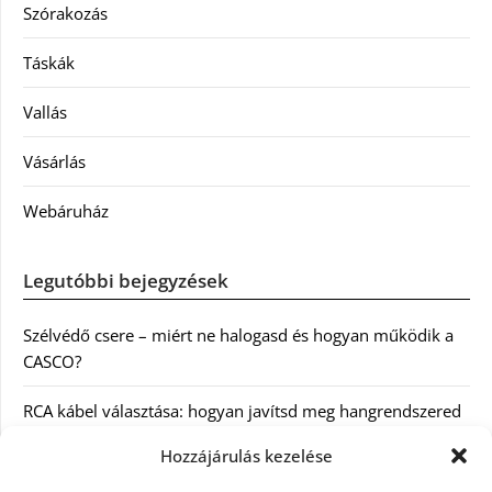
Szórakozás
Táskák
Vallás
Vásárlás
Webáruház
Legutóbbi bejegyzések
Szélvédő csere – miért ne halogasd és hogyan működik a
CASCO?
RCA kábel választása: hogyan javítsd meg hangrendszered
minőségét
Hozzájárulás kezelése
Orvosi dokumentáció automatizálása AI-val