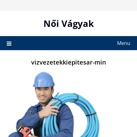
Skip
to
content
Női Vágyak
Menu
vizvezetekkiepitesar-min