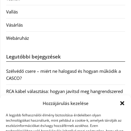
Vallás
Vásárlás
Webáruház
Legutóbbi bejegyzések
Szélvédő csere – miért ne halogasd és hogyan működik a
CASCO?
RCA kábel választása: hogyan javítsd meg hangrendszered
minőségét
Hozzájárulás kezelése
Orvosi dokumentáció automatizálása AI-val
A legjobb felhasználói élmény biztosítása érdekében olyan
Magyarországon: milyen jogi szabályozásra kell figyelni?
technológiákat használunk, mint például a cookie-k, amelyek tárolják az
eszközinformációkat és/vagy hozzáférnek azokhoz. Ezen
technológiákhoz való hozzájárulás lehetővé teszi számunkra, hogy olyan