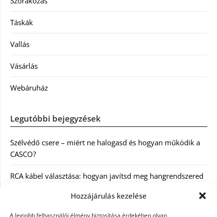
Szórakozás
Táskák
Vallás
Vásárlás
Webáruház
Legutóbbi bejegyzések
Szélvédő csere – miért ne halogasd és hogyan működik a
CASCO?
RCA kábel választása: hogyan javítsd meg hangrendszered
minőségét
Hozzájárulás kezelése
Orvosi dokumentáció automatizálása AI-val
A legjobb felhasználói élmény biztosítása érdekében olyan