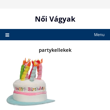
Skip
to
content
Női Vágyak
Menu
partykellekek