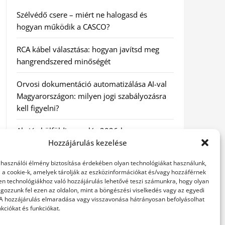
Szélvédő csere – miért ne halogasd és
hogyan működik a CASCO?
RCA kábel választása: hogyan javítsd meg
hangrendszered minőségét
Orvosi dokumentáció automatizálása AI-val
Magyarországon: milyen jogi szabályozásra
kell figyelni?
Akciós külföldi nyaralás 2026-ban
előfoglalással: mit ellenőrizz az ár mellett?
Hozzájárulás kezelése
elhasználói élmény biztosítása érdekében olyan technológiákat használunk,
A Kassai Irodaház modern munkakörnyezetet
l a cookie-k, amelyek tárolják az eszközinformációkat és/vagy hozzáférnek
biztosít
en technológiákhoz való hozzájárulás lehetővé teszi számunkra, hogy olyan
gozzunk fel ezen az oldalon, mint a böngészési viselkedés vagy az egyedi
 A hozzájárulás elmaradása vagy visszavonása hátrányosan befolyásolhat
kciókat és funkciókat.
KERESÉS: