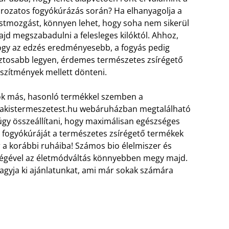
rozatos fogyókúrázás során? Ha elhanyagolja a
stmozgást, könnyen lehet, hogy soha nem sikerül
jd megszabadulni a felesleges kilóktól. Ahhoz,
gy az edzés eredményesebb, a fogyás pedig
ztosabb legyen, érdemes természetes zsírégető
szítmények mellett dönteni.
k más, hasonló termékkel szemben a
akistermeszetest.hu webáruházban megtalálható
úgy összeállítani, hogy maximálisan egészséges
i fogyókúráját a természetes zsírégető termékek
r a korábbi ruháiba! Számos bio élelmiszer és
tségével az életmódváltás könnyebben megy majd.
agyja ki ajánlatunkat, ami már sokak számára