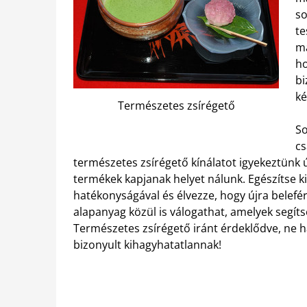
so
te
ma
ho
bi
ké
Természetes zsírégető
So
cs
természetes zsírégető kínálatot igyekeztünk 
termékek kapjanak helyet nálunk. Egészítse k
hatékonyságával és élvezze, hogy újra belefé
alapanyag közül is válogathat, amelyek segí
Természetes zsírégető iránt érdeklődve, ne h
bizonyult kihagyhatatlannak!