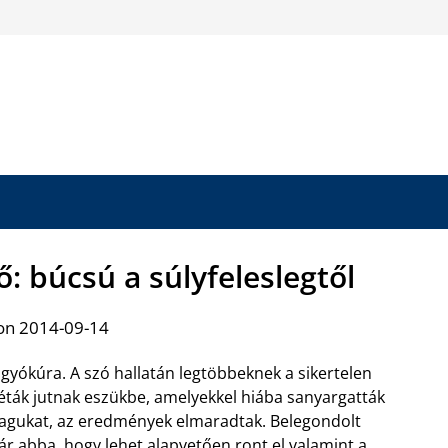
: búcsú a súlyfeleslegtől
on 2014-09-14
gyókúra. A szó hallatán legtöbbeknek a sikertelen
éták jutnak eszükbe, amelyekkel hiába sanyargatták
gukat, az eredmények elmaradtak. Belegondolt
r abba, hogy lehet alapvetően ront el valamint a