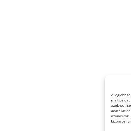
A legjobb f
mint példáu
azokhoz. Ez
adatokat dol
azonosítók.
bizonyos fun