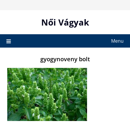
Skip
to
content
Női Vágyak
Menu
gyogynoveny bolt