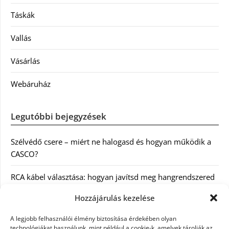
Táskák
Vallás
Vásárlás
Webáruház
Legutóbbi bejegyzések
Szélvédő csere – miért ne halogasd és hogyan működik a
CASCO?
RCA kábel választása: hogyan javítsd meg hangrendszered
minőségét
Hozzájárulás kezelése
Orvosi dokumentáció automatizálása AI-val
A legjobb felhasználói élmény biztosítása érdekében olyan
Magyarországon: milyen jogi szabályozásra kell figyelni?
technológiákat használunk, mint például a cookie-k, amelyek tárolják az