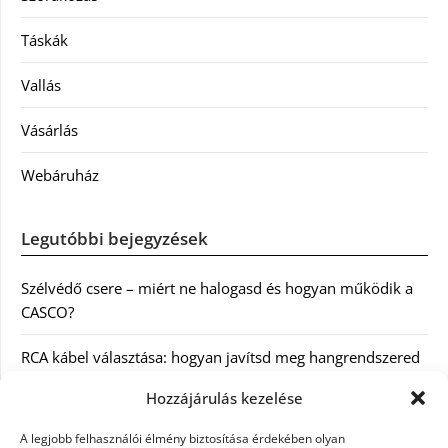
Táskák
Vallás
Vásárlás
Webáruház
Legutóbbi bejegyzések
Szélvédő csere – miért ne halogasd és hogyan működik a
CASCO?
RCA kábel választása: hogyan javítsd meg hangrendszered
minőségét
Hozzájárulás kezelése
Orvosi dokumentáció automatizálása AI-val
A legjobb felhasználói élmény biztosítása érdekében olyan