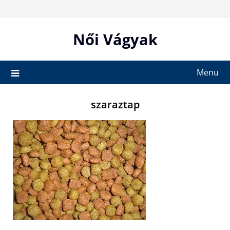
Skip
to
content
Női Vágyak
Menu
szaraztap