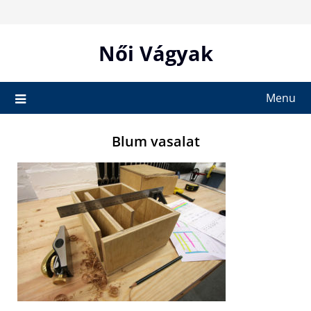
Skip
to
content
Női Vágyak
Menu
Blum vasalat