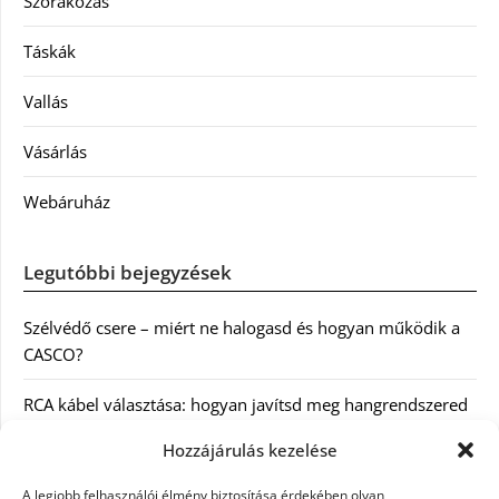
Szórakozás
Táskák
Vallás
Vásárlás
Webáruház
Legutóbbi bejegyzések
Szélvédő csere – miért ne halogasd és hogyan működik a
CASCO?
RCA kábel választása: hogyan javítsd meg hangrendszered
minőségét
Hozzájárulás kezelése
Orvosi dokumentáció automatizálása AI-val
A legjobb felhasználói élmény biztosítása érdekében olyan