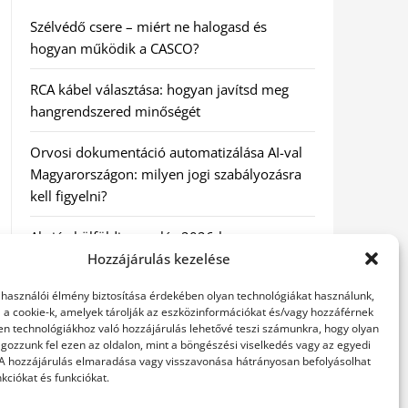
Szélvédő csere – miért ne halogasd és
hogyan működik a CASCO?
RCA kábel választása: hogyan javítsd meg
hangrendszered minőségét
Orvosi dokumentáció automatizálása AI-val
Magyarországon: milyen jogi szabályozásra
kell figyelni?
Akciós külföldi nyaralás 2026-ban
előfoglalással: mit ellenőrizz az ár mellett?
Hozzájárulás kezelése
elhasználói élmény biztosítása érdekében olyan technológiákat használunk,
A Kassai Irodaház modern munkakörnyezetet
l a cookie-k, amelyek tárolják az eszközinformációkat és/vagy hozzáférnek
biztosít
en technológiákhoz való hozzájárulás lehetővé teszi számunkra, hogy olyan
gozzunk fel ezen az oldalon, mint a böngészési viselkedés vagy az egyedi
 A hozzájárulás elmaradása vagy visszavonása hátrányosan befolyásolhat
kciókat és funkciókat.
KERESÉS: