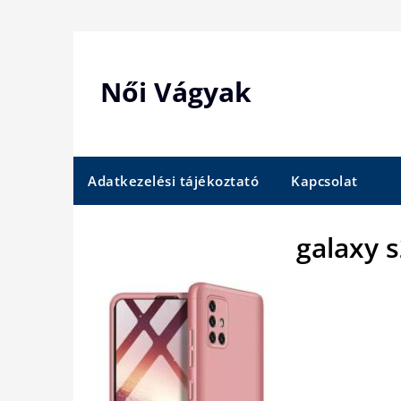
Skip
to
content
Női Vágyak
Adatkezelési tájékoztató
Kapcsolat
galaxy s