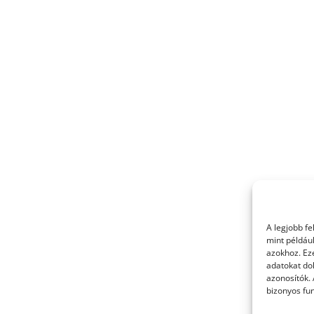
A legjobb f
mint példáu
azokhoz. Ez
adatokat dol
azonosítók.
bizonyos fun