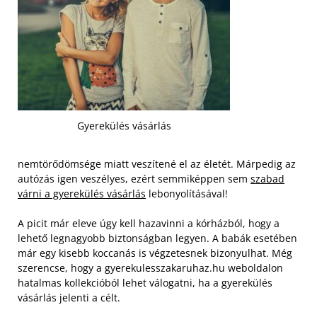
Gyerekülés vásárlás
nemtörődömsége miatt veszítené el az életét. Márpedig az
autózás igen veszélyes, ezért semmiképpen sem
szabad
várni a gyerekülés vásárlás
lebonyolításával!
A picit már eleve úgy kell hazavinni a kórházból, hogy a
lehető legnagyobb biztonságban legyen. A babák esetében
már egy kisebb koccanás is végzetesnek bizonyulhat. Még
szerencse, hogy a gyerekulesszakaruhaz.hu weboldalon
hatalmas kollekcióból lehet válogatni, ha a gyerekülés
vásárlás jelenti a célt.