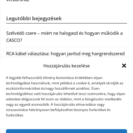
Legutóbbi bejegyzések
Szélvédő csere – miért ne halogasd és hogyan működik a
CASCO?
RCA kábel választása: hogyan javítsd meg hangrendszered
minőségét
Hozzájárulás kezelése
Orvosi dokumentáció automatizálása AI-val
A legjobb felhasználói élmény biztosítása érdekében olyan
Magyarországon: milyen jogi szabályozásra kell figyelni?
technológiákat használunk, mint például a cookie-k, amelyek tárolják az
eszközinformációkat és/vagy hozzáférnek azokhoz. Ezen
technológiákhoz való hozzájárulás lehetővé teszi számunkra, hogy olyan
Akciós külföldi nyaralás 2026-ban előfoglalással: mit
adatokat dolgozzunk fel ezen az oldalon, mint a böngészési viselkedés
ellenőrizz az ár mellett?
vagy az egyedi azonosítók. A hozzájárulás elmaradása vagy
visszavonása hátrányosan befolyásolhat bizonyos funkciókat és
A Kassai Irodaház modern munkakörnyezetet biztosít
funkciókat.