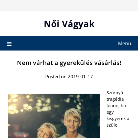
Skip
to
content
Női Vágyak
Menu
Nem várhat a gyerekülés vásárlás!
Posted on 2019-01-17
Szörnyű
tragédia
lenne, ha
egy
kisgyerek a
szülei