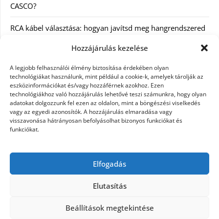
CASCO?
RCA kábel választása: hogyan javítsd meg hangrendszered
minőségét
Hozzájárulás kezelése
Orvosi dokumentáció automatizálása AI-val
A legjobb felhasználói élmény biztosítása érdekében olyan
Magyarországon: milyen jogi szabályozásra kell figyelni?
technológiákat használunk, mint például a cookie-k, amelyek tárolják az
eszközinformációkat és/vagy hozzáférnek azokhoz. Ezen
technológiákhoz való hozzájárulás lehetővé teszi számunkra, hogy olyan
Akciós külföldi nyaralás 2026-ban előfoglalással: mit
adatokat dolgozzunk fel ezen az oldalon, mint a böngészési viselkedés
ellenőrizz az ár mellett?
vagy az egyedi azonosítók. A hozzájárulás elmaradása vagy
visszavonása hátrányosan befolyásolhat bizonyos funkciókat és
A Kassai Irodaház modern munkakörnyezetet biztosít
funkciókat.
KERESÉS:
Elfogadás
Elutasítás
Beállítások megtekintése