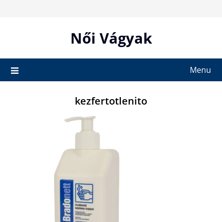
Skip
to
content
Női Vágyak
Menu
kezfertotlenito