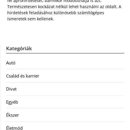
fel apróhirdetését, bármikor módosíthatja is azt.
Természetesen kockázat nélkül lehet használni az oldalt. A
hirdetések feladásához különösebb számítógépes
ismeretek sem kellenek.
Kategóriák
Autó
Család és karrier
Divat
Egyéb
Ékszer
Életmód