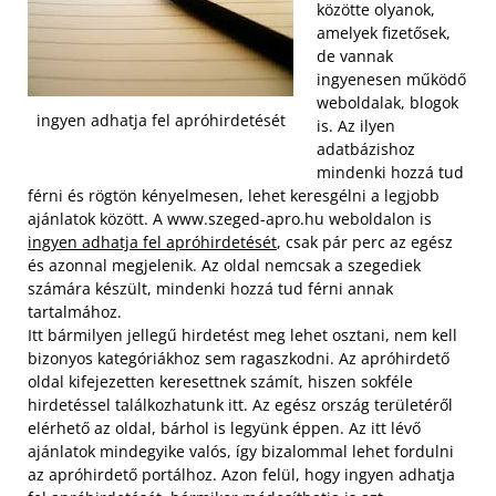
közötte olyanok,
amelyek fizetősek,
de vannak
ingyenesen működő
weboldalak, blogok
ingyen adhatja fel apróhirdetését
is. Az ilyen
adatbázishoz
mindenki hozzá tud
férni és rögtön kényelmesen, lehet keresgélni a legjobb
ajánlatok között. A www.szeged-apro.hu weboldalon is
ingyen adhatja fel apróhirdetését
, csak pár perc az egész
és azonnal megjelenik. Az oldal nemcsak a szegediek
számára készült, mindenki hozzá tud férni annak
tartalmához.
Itt bármilyen jellegű hirdetést meg lehet osztani, nem kell
bizonyos kategóriákhoz sem ragaszkodni. Az apróhirdető
oldal kifejezetten keresettnek számít, hiszen sokféle
hirdetéssel találkozhatunk itt. Az egész ország területéről
elérhető az oldal, bárhol is legyünk éppen. Az itt lévő
ajánlatok mindegyike valós, így bizalommal lehet fordulni
az apróhirdető portálhoz. Azon felül, hogy ingyen adhatja