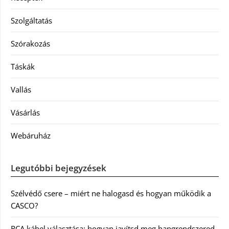
Szolgáltatás
Szórakozás
Táskák
Vallás
Vásárlás
Webáruház
Legutóbbi bejegyzések
Szélvédő csere – miért ne halogasd és hogyan működik a
CASCO?
RCA kábel választása: hogyan javítsd meg hangrendszered