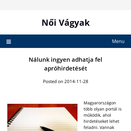
Skip
to
content
Női Vágyak
Menu
Nálunk ingyen adhatja fel
apróhirdetését
Posted on 2014-11-28
Magyarországon
több olyan portál is
működik, ahol
hirdetéseket lehet
feladni. Vannak