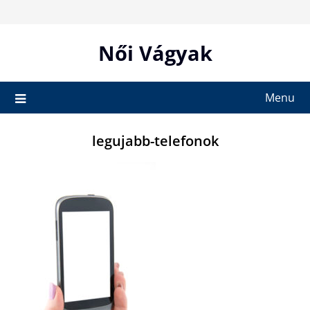
Skip
to
content
Női Vágyak
Menu
legujabb-telefonok