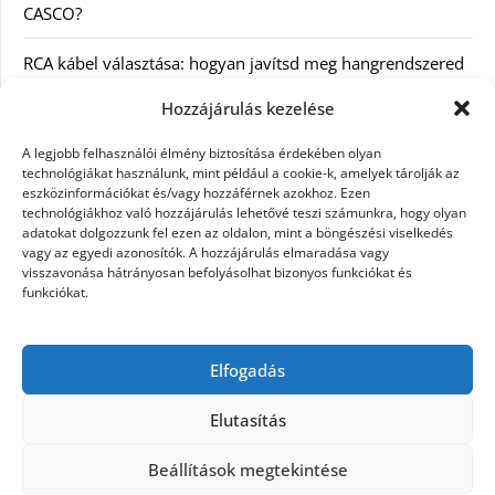
CASCO?
RCA kábel választása: hogyan javítsd meg hangrendszered
minőségét
Hozzájárulás kezelése
Orvosi dokumentáció automatizálása AI-val
A legjobb felhasználói élmény biztosítása érdekében olyan
Magyarországon: milyen jogi szabályozásra kell figyelni?
technológiákat használunk, mint például a cookie-k, amelyek tárolják az
eszközinformációkat és/vagy hozzáférnek azokhoz. Ezen
technológiákhoz való hozzájárulás lehetővé teszi számunkra, hogy olyan
Akciós külföldi nyaralás 2026-ban előfoglalással: mit
adatokat dolgozzunk fel ezen az oldalon, mint a böngészési viselkedés
ellenőrizz az ár mellett?
vagy az egyedi azonosítók. A hozzájárulás elmaradása vagy
visszavonása hátrányosan befolyásolhat bizonyos funkciókat és
A Kassai Irodaház modern munkakörnyezetet biztosít
funkciókat.
KERESÉS:
Elfogadás
Elutasítás
Beállítások megtekintése