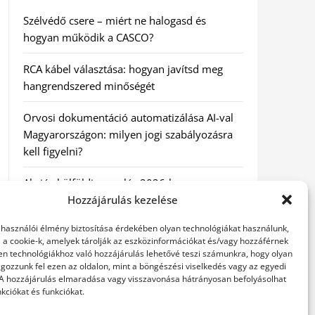
Szélvédő csere – miért ne halogasd és
hogyan működik a CASCO?
RCA kábel választása: hogyan javítsd meg
hangrendszered minőségét
Orvosi dokumentáció automatizálása AI-val
Magyarországon: milyen jogi szabályozásra
kell figyelni?
Akciós külföldi nyaralás 2026-ban
előfoglalással: mit ellenőrizz az ár mellett?
Hozzájárulás kezelése
elhasználói élmény biztosítása érdekében olyan technológiákat használunk,
A Kassai Irodaház modern munkakörnyezetet
l a cookie-k, amelyek tárolják az eszközinformációkat és/vagy hozzáférnek
biztosít
en technológiákhoz való hozzájárulás lehetővé teszi számunkra, hogy olyan
gozzunk fel ezen az oldalon, mint a böngészési viselkedés vagy az egyedi
 A hozzájárulás elmaradása vagy visszavonása hátrányosan befolyásolhat
kciókat és funkciókat.
KERESÉS: