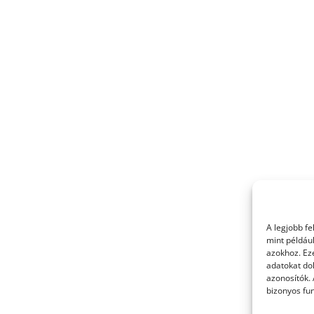
A legjobb f
mint példáu
azokhoz. Ez
adatokat dol
azonosítók.
bizonyos fun