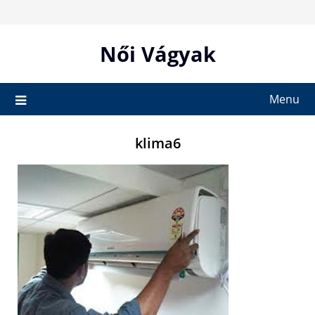
Skip
to
content
Női Vágyak
Menu
klima6