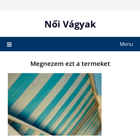
Skip
to
content
Női Vágyak
Menu
Megnezem ezt a termeket