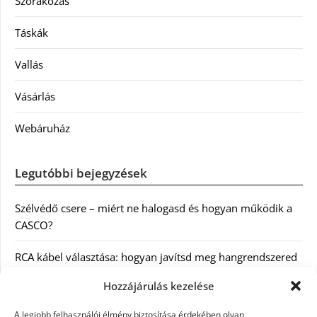
Szórakozás
Táskák
Vallás
Vásárlás
Webáruház
Legutóbbi bejegyzések
Szélvédő csere – miért ne halogasd és hogyan működik a
CASCO?
RCA kábel választása: hogyan javítsd meg hangrendszered
minőségét
Hozzájárulás kezelése
Orvosi dokumentáció automatizálása AI-val
A legjobb felhasználói élmény biztosítása érdekében olyan