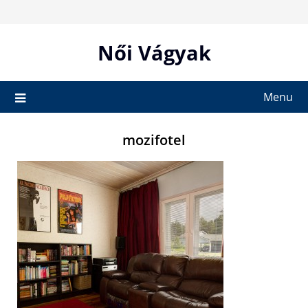
Skip
to
content
Női Vágyak
Menu
mozifotel