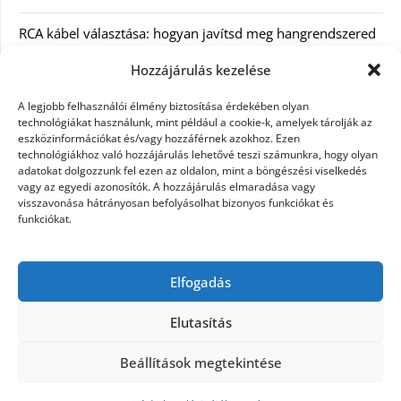
RCA kábel választása: hogyan javítsd meg hangrendszered
minőségét
Hozzájárulás kezelése
Orvosi dokumentáció automatizálása AI-val
A legjobb felhasználói élmény biztosítása érdekében olyan
Magyarországon: milyen jogi szabályozásra kell figyelni?
technológiákat használunk, mint például a cookie-k, amelyek tárolják az
eszközinformációkat és/vagy hozzáférnek azokhoz. Ezen
technológiákhoz való hozzájárulás lehetővé teszi számunkra, hogy olyan
Akciós külföldi nyaralás 2026-ban előfoglalással: mit
adatokat dolgozzunk fel ezen az oldalon, mint a böngészési viselkedés
ellenőrizz az ár mellett?
vagy az egyedi azonosítók. A hozzájárulás elmaradása vagy
visszavonása hátrányosan befolyásolhat bizonyos funkciókat és
A Kassai Irodaház modern munkakörnyezetet biztosít
funkciókat.
KERESÉS:
Elfogadás
Elutasítás
Beállítások megtekintése
©2026 Női Vágyak
| Design:
Newspaperly WordPress