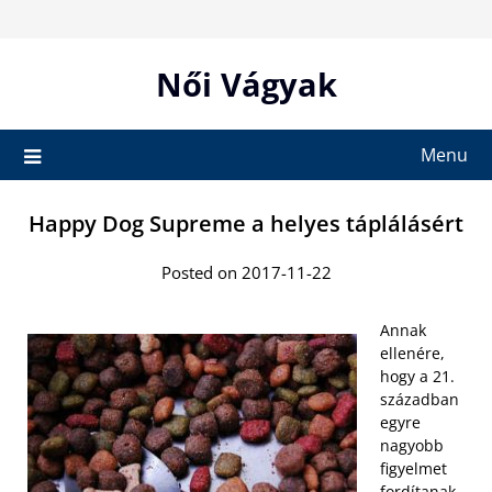
Skip
to
content
Női Vágyak
Menu
Happy Dog Supreme a helyes táplálásért
Posted on 2017-11-22
Annak
ellenére,
hogy a 21.
században
egyre
nagyobb
figyelmet
fordítanak