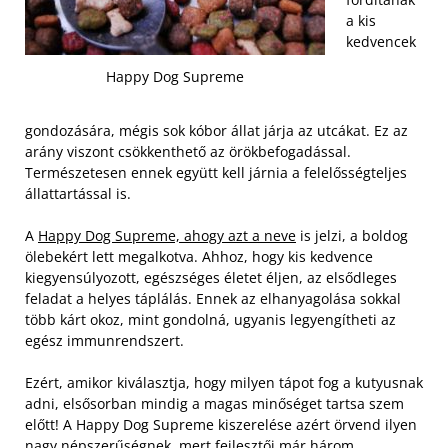
a kis
kedvencek
Happy Dog Supreme
gondozására, mégis sok kóbor állat járja az utcákat. Ez az
arány viszont csökkenthető az örökbefogadással.
Természetesen ennek együtt kell járnia a felelősségteljes
állattartással is.
A
Happy Dog Supreme, ahogy azt a neve
is jelzi, a boldog
ölebekért lett megalkotva. Ahhoz, hogy kis kedvence
kiegyensúlyozott, egészséges életet éljen, az elsődleges
feladat a helyes táplálás. Ennek az elhanyagolása sokkal
több kárt okoz, mint gondolná, ugyanis legyengítheti az
egész immunrendszert.
Ezért, amikor kiválasztja, hogy milyen tápot fog a kutyusnak
adni, elsősorban mindig a magas minőséget tartsa szem
előtt! A Happy Dog Supreme kiszerelése azért örvend ilyen
nagy népszerűségnek, mert fejlesztői már három