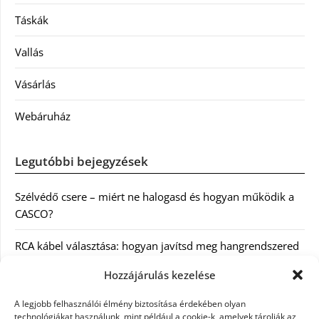
Táskák
Vallás
Vásárlás
Webáruház
Legutóbbi bejegyzések
Szélvédő csere – miért ne halogasd és hogyan működik a
CASCO?
RCA kábel választása: hogyan javítsd meg hangrendszered
minőségét
Hozzájárulás kezelése
Orvosi dokumentáció automatizálása AI-val
A legjobb felhasználói élmény biztosítása érdekében olyan
Magyarországon: milyen jogi szabályozásra kell figyelni?
technológiákat használunk, mint például a cookie-k, amelyek tárolják az