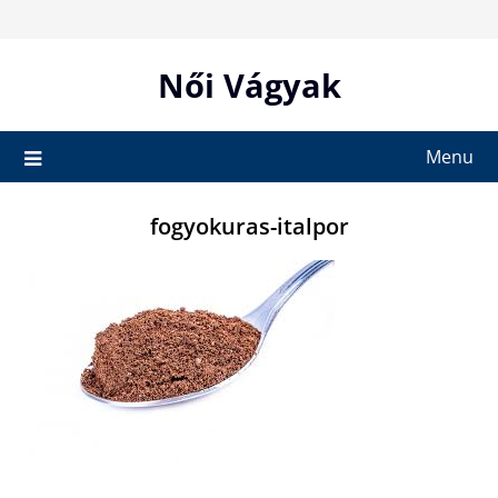
Skip
to
content
Női Vágyak
Menu
fogyokuras-italpor