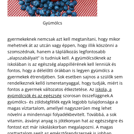
Gyümölcs
gyermekeknek nemcsak azt kell megtanítani, hogy mikor
mehetnek át az utcán vagy éppen, hogy illik köszönni a
szomszédnak, hanem a táplálkozás legfontosabb
„alapszabályait” is tudniuk kell. A gyümölcsöknek az
iskolában is az egészség alappillérének kell lenniük és
fontos, hogy a délelőtti órákban is legyen gyümölcs a
gyermekek étrendjében. Sok esetben sajnos a szülők sem
rendelkeznek kellő ismeretanyaggal, hogy tudják, miért is
fontos a gyermek változatos étkeztetése. Az
iskola, a
gyümölcsök és az egészség
szorosan összefüggnek.
A
gyümölcs- és zöldségfélék egyik legjobb tulajdonsága a
magas víztartalom, amellyel nagyszerűen meg lehet
növelni a mindennapi folyadékbevitelt. Továbbá, a sok
vitamin, ásványi anyag is jótékonyan hat az egészségre és
fontost ezt már iskoláskorban megalapozni. A magas
rosttartalom segít az emésztőrendszernek is jobban