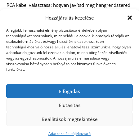
RCA kábel választása: hogyan javítsd meg hangrendszered
minőségét
Hozzájárulás kezelése
Orvosi dokumentáció automatizálása AI-val
A legjobb felhasználói élmény biztosítása érdekében olyan
Magyarországon: milyen jogi szabályozásra kell figyelni?
technológiákat használunk, mint például a cookie-k, amelyek tárolják az
eszközinformációkat és/vagy hozzáférnek azokhoz. Ezen
technológiákhoz való hozzájárulás lehetővé teszi számunkra, hogy olyan
Akciós külföldi nyaralás 2026-ban előfoglalással: mit
adatokat dolgozzunk fel ezen az oldalon, mint a böngészési viselkedés
ellenőrizz az ár mellett?
vagy az egyedi azonosítók. A hozzájárulás elmaradása vagy
visszavonása hátrányosan befolyásolhat bizonyos funkciókat és
A Kassai Irodaház modern munkakörnyezetet biztosít
funkciókat.
KERESÉS:
Elfogadás
Elutasítás
Beállítások megtekintése
©2026 Női Vágyak
| Design:
Newspaperly WordPress
Theme
Adatkezelési tájékoztató