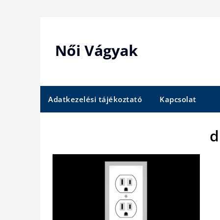
Skip
to
content
Női Vágyak
Adatkezelési tájékoztató
Kapcsolat
d