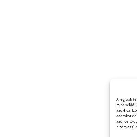
A legjobb f
mint példáu
azokhoz. Ez
adatokat dol
azonosítók.
bizonyos fun