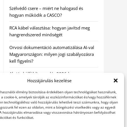
Szélvédő csere – miért ne halogasd és
hogyan működik a CASCO?
RCA kábel választása: hogyan javítsd meg
hangrendszered minőségét
Orvosi dokumentáció automatizálása AI-val
Magyarországon: milyen jogi szabályozásra
kell figyelni?
Akciós külföldi nyaralás 2026-ban
előfoglalással: mit ellenőrizz az ár mellett?
Hozzájárulás kezelése
elhasználói élmény biztosítása érdekében olyan technológiákat használunk,
A Kassai Irodaház modern munkakörnyezetet
l a cookie-k, amelyek tárolják az eszközinformációkat és/vagy hozzáférnek
biztosít
en technológiákhoz való hozzájárulás lehetővé teszi számunkra, hogy olyan
gozzunk fel ezen az oldalon, mint a böngészési viselkedés vagy az egyedi
 A hozzájárulás elmaradása vagy visszavonása hátrányosan befolyásolhat
kciókat és funkciókat.
KERESÉS: