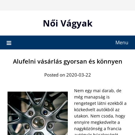
Skip
to
content
Női Vágyak
Menu
Alufelni vásárlás gyorsan és könnyen
Posted on 2020-03-22
Nem egy mai darab, de
még manapság is
rengeteget látni ezekből a
közkedvelt autókból az
utakon. Nem csoda, hogy
ennyire megkedvelte a
nagyközönség a francia
autógyár büszkeségét,