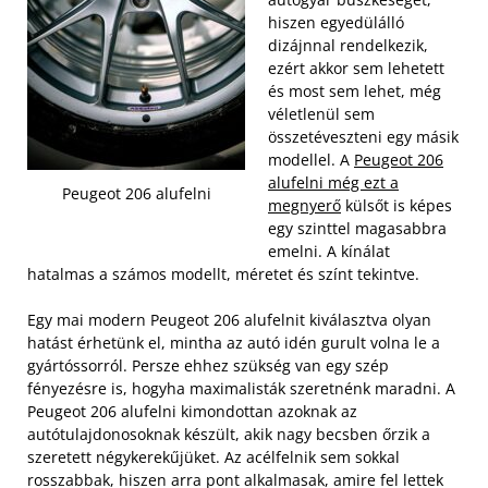
hiszen egyedülálló
dizájnnal rendelkezik,
ezért akkor sem lehetett
és most sem lehet, még
véletlenül sem
összetéveszteni egy másik
modellel. A
Peugeot 206
alufelni még ezt a
Peugeot 206 alufelni
megnyerő
külsőt is képes
egy szinttel magasabbra
emelni. A kínálat
hatalmas a számos modellt, méretet és színt tekintve.
Egy mai modern Peugeot 206 alufelnit kiválasztva olyan
hatást érhetünk el, mintha az autó idén gurult volna le a
gyártóssorról. Persze ehhez szükség van egy szép
fényezésre is, hogyha maximalisták szeretnénk maradni. A
Peugeot 206 alufelni kimondottan azoknak az
autótulajdonosoknak készült, akik nagy becsben őrzik a
szeretett négykerekűjüket. Az acélfelnik sem sokkal
rosszabbak, hiszen arra pont alkalmasak, amire fel lettek