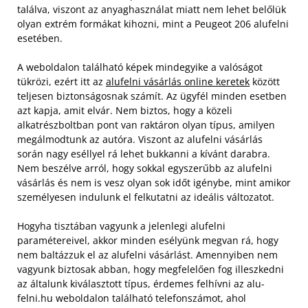
találva, viszont az anyaghasználat miatt nem lehet belőlük
olyan extrém formákat kihozni, mint a Peugeot 206 alufelni
esetében.
A weboldalon található képek mindegyike a valóságot
tükrözi, ezért itt az
alufelni vásárlás online keretek
között
teljesen biztonságosnak számít. Az ügyfél minden esetben
azt kapja, amit elvár. Nem biztos, hogy a közeli
alkatrészboltban pont van raktáron olyan típus, amilyen
megálmodtunk az autóra. Viszont az alufelni vásárlás
során nagy eséllyel rá lehet bukkanni a kívánt darabra.
Nem beszélve arról, hogy sokkal egyszerűbb az alufelni
vásárlás és nem is vesz olyan sok időt igénybe, mint amikor
személyesen indulunk el felkutatni az ideális változatot.
Hogyha tisztában vagyunk a jelenlegi alufelni
paramétereivel, akkor minden esélyünk megvan rá, hogy
nem baltázzuk el az alufelni vásárlást. Amennyiben nem
vagyunk biztosak abban, hogy megfelelően fog illeszkedni
az általunk kiválasztott típus, érdemes felhívni az alu-
felni.hu weboldalon található telefonszámot, ahol