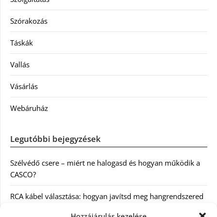
Szórakozás
Táskák
Vallás
Vásárlás
Webáruház
Legutóbbi bejegyzések
Szélvédő csere – miért ne halogasd és hogyan működik a
CASCO?
RCA kábel választása: hogyan javítsd meg hangrendszered
minőségét
Hozzájárulás kezelése