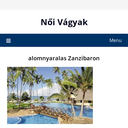
Skip
to
content
Női Vágyak
Menu
alomnyaralas Zanzibaron