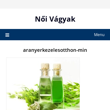
Skip
to
content
Női Vágyak
Menu
aranyerkezelesotthon-min