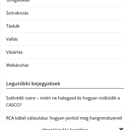
Szórakozás
Táskák
Vallás
Vásárlás
Webáruház
Legutóbbi bejegyzések
Szélvédő csere – miért ne halogasd és hogyan működik a
CASCO?
RCA kábel választása: hogyan javítsd meg hangrendszered
minőségét
Hozzájárulás kezelése