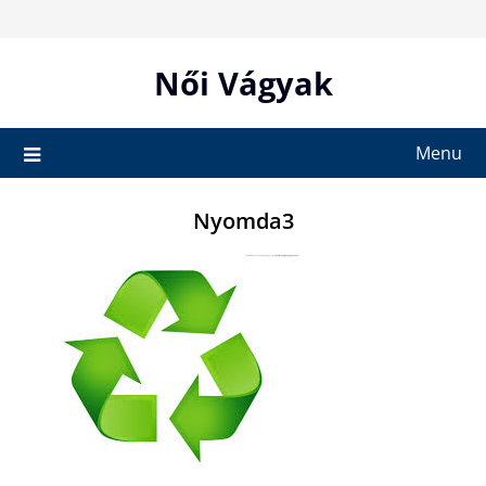
Skip
to
content
Női Vágyak
Menu
Nyomda3